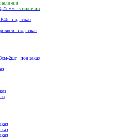
 наличии
 0,25 мм
в наличии
75.P46
под заказ
кировкой
под заказ
38см-2шт
под заказ
аз
каз
каз
аказ
аказ
аказ