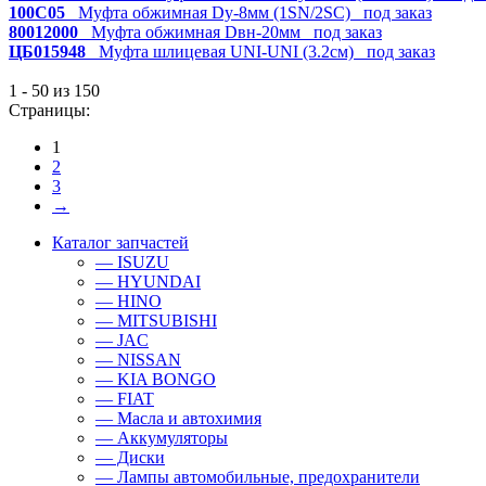
100C05
Муфта обжимная Dy-8мм (1SN/2SC)
под заказ
80012000
Муфта обжимная Dвн-20мм
под заказ
ЦБ015948
Муфта шлицевая UNI-UNI (3.2см)
под заказ
1 - 50 из 150
Страницы:
1
2
3
→
Каталог запчастей
— ISUZU
— HYUNDAI
— HINO
— MITSUBISHI
— JAC
— NISSAN
— KIA BONGO
— FIAT
— Масла и автохимия
— Аккумуляторы
— Диски
— Лампы автомобильные, предохранители