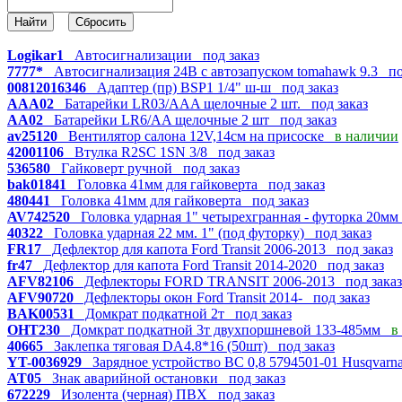
Logikar1
Автосигнализации
под заказ
7777*
Автосигнализация 24В с автозапуском tomahawk 9.3
по
00812016346
Адаптер (пр) BSP1 1/4" ш-ш
под заказ
AAA02
Батарейки LR03/AAA щелочные 2 шт.
под заказ
AA02
Батарейки LR6/AA щелочные 2 шт
под заказ
av25120
Вентилятор салона 12V,14см на присоске
в наличии
42001106
Втулка R2SC 1SN 3/8
под заказ
536580
Гайковерт ручной
под заказ
bak01841
Головка 41мм для гайковерта
под заказ
480441
Головка 41мм для гайковерта
под заказ
AV742520
Головка ударная 1" четырехгранная - футорка 20
40322
Головка ударная 22 мм. 1" (под футорку)
под заказ
FR17
Дефлектор для капота Ford Transit 2006-2013
под заказ
fr47
Дефлектор для капота Ford Transit 2014-2020
под заказ
AFV82106
Дефлекторы FORD TRANSIT 2006-2013
под заказ
AFV90720
Дефлекторы окон Ford Transit 2014-
под заказ
BAK00531
Домкрат подкатной 2т
под заказ
OHT230
Домкрат подкатной 3т двухпоршневой 133-485мм
в
40665
Заклепка тяговая DA4.8*16 (50шт)
под заказ
YT-0036929
Зарядное устройство ВС 0,8 5794501-01 Husqvar
AT05
Знак аварийной остановки
под заказ
672229
Изолента (черная) ПВХ
под заказ