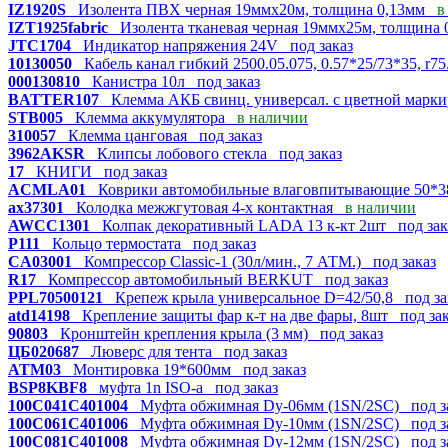
IZ1920S
Изолента ПВХ черная 19ммх20м, толщина 0,13мм
в
IZT1925fabric
Изолента тканевая черная 19ммх25м, толщина
JTC1704
Индикатор напряжения 24V
под заказ
10130050
Кабель канал гибкий 2500.05.075, 0.57*25/73*35, r
000130810
Канистра 10л
под заказ
BATTER107
Клемма АКБ свинц. универсал. с цветной мар
STB005
Клемма аккумулятора
в наличии
310057
Клемма цанговая
под заказ
3962AKSR
Клипсы лобового стекла
под заказ
17
КНИГИ
под заказ
ACMLA01
Коврики автомобильные влаговпитывающие 50*
ax37301
Колодка межжгутовая 4-х контактная
в наличии
AWCC1301
Колпак декоративный LADA 13 к-кт 2шт
под зак
P111
Кольцо термостата
под заказ
CA03001
Компрессор Classic-1 (30л/мин., 7 АТМ.)
под заказ
R17
Компрессор автомобильный BERKUT
под заказ
PPL70500121
Крепеж крыла универсальное D=42/50,8
под за
atd14198
Крепление защиты фар к-т на две фары, 8шт
под за
90803
Кронштейн крепления крыла (3 мм)
под заказ
ЦБ020687
Люверс для тента
под заказ
ATM03
Монтировка 19*600мм
под заказ
BSP8KBF8
муфта 1n ISO-a
под заказ
100C041C401004
Муфта обжимная Dy-06мм (1SN/2SC)
под з
100C061C401006
Муфта обжимная Dy-10мм (1SN/2SC)
под з
100C081C401008
Муфта обжимная Dy-12мм (1SN/2SC)
под з