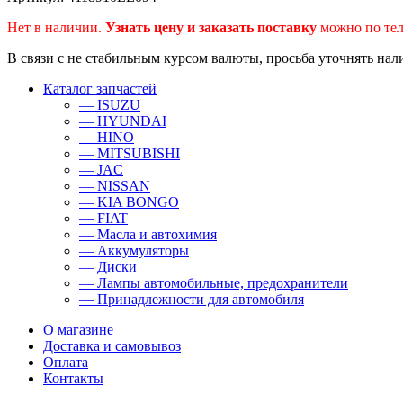
Нет в наличии.
Узнать цену и заказать поставку
можно по тел
В связи с не стабильным курсом валюты, просьба уточнять нал
Каталог запчастей
— ISUZU
— HYUNDAI
— HINO
— MITSUBISHI
— JAC
— NISSAN
— KIA BONGO
— FIAT
— Масла и автохимия
— Аккумуляторы
— Диски
— Лампы автомобильные, предохранители
— Принадлежности для автомобиля
О магазине
Доставка и самовывоз
Оплата
Контакты