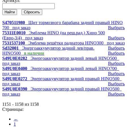
Артикул:
S470511980
Щит тормозного барабана задний правый HINO
700
под заказ
Выбрать
75311E0010
Эмблема HINO (на реш.рад.) Хино 500
(Евро-3/4)
под заказ
Выбрать
7531537100
Эмблема решётки радиатора HINO300
под заказ
Sd32001
Энергоаккумулятор задний лев/прав.
Выбрать
HINO500
в наличии
Выбрать
S49U0E0282
Энергоаккумулятор задний левый HINO500
под заказ
Выбрать
S49U0E0400
Энергоаккумулятор задний левый HINO700
под заказ
Выбрать
S49U0E0272
Энергоаккумулятор задний правый HINO500
под заказ
Выбрать
S49U0E0390
Энергоаккумулятор задний правый HINO500
под заказ
Выбрать
1151 - 1158 из 1158
Страницы:
←
1